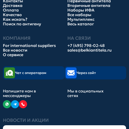
Контакты
Первичные антитела
Доставка
Вторичные антитела
Оплата
Наборы ИФА
Качество
Все наборы
Как искать?
Мультиплекс
Поиск по антигену
Весь каталог
КОМПАНИЯ
НА СВЯЗИ
For international suppliers
+7 (495) 798-02-48
Все новости
sales@belkiantitela.ru
О сервисе
Чат с оператором
Через сайт
Напишите нам в
Мы в социальных
мессенджеры
сетях
НОВОСТИ И АКЦИИ