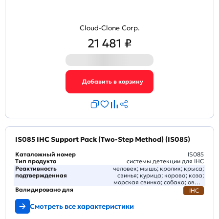
Cloud-Clone Corp.
21 481 ₽
IS085 IHC Support Pack (Two-Step Method) (IS085)
Каталожный номер
IS085
Тип продукта
системы детекции для IHC
Реактивность
человек; мышь; кролик; крыса;
подтвержденная
свинья; курица; корова; коза;
морская свинка; собака; овца;
кошка; лошадь
Валидировано для
IHC
Смотреть все характеристики