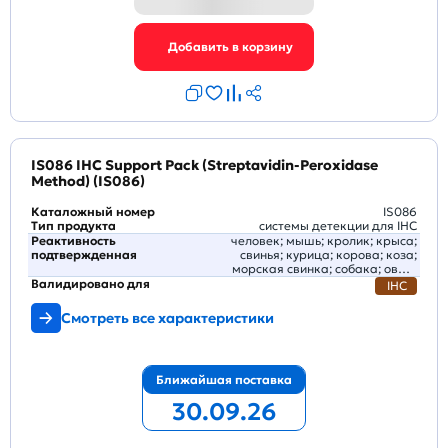
IS086 IHC Support Pack (Streptavidin-Peroxidase
Method) (IS086)
Каталожный номер
IS086
Тип продукта
системы детекции для IHC
Реактивность
человек; мышь; кролик; крыса;
подтвержденная
свинья; курица; корова; коза;
морская свинка; собака; овца;
кошка; лошадь
Валидировано для
IHC
Смотреть все характеристики
Ближайшая поставка
30.09.26