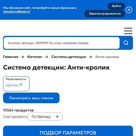
Войти
Мы обновили сайт, попробуйте новые функции в
личном кабинете!
Зарегистрироваться
Главная
Каталог
Системы детекции
Анти-кролик
Система детекции: Анти-кролик
Реактивность
кролик
10564
продуктов
Сортировать:
По бренду
ПОДБОР ПАРАМЕТРОВ