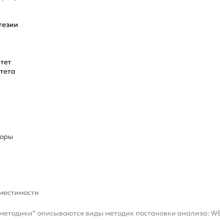
гезии
тет
тета
торы
вместимости
одики” описываются виды методик постановки анализа: WB, IHC, 