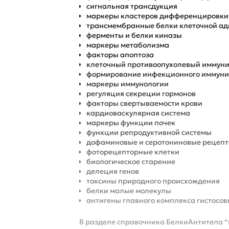
сигнальная трансдукция
маркеры кластеров дифференцировки
трансмембранные белки клеточной ад
ферменты и белки киназы
маркеры метаболизма
факторы апоптоза
клеточный противоопухолевый иммуни
формирование инфекционного иммуни
маркеры иммунологии
регуляция секреции гормонов
факторы свертываемости крови
кардиоваскулярная система
маркеры функции почек
функции репродуктивной системы
дофаминовые и серотониновые рецеп
фоторецепторные клетки
биологическое старение
делеция генов
токсины природного происхождения
белки малые молекулы
антигены главного комплекса гистосо
В разделе справочника БелкиАнтитела “мет