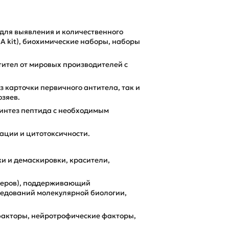
для выявления и количественного
A kit), биохимические наборы, наборы
ител от мировых производителей с
 карточки первичного антитела, так и
озяев.
интез пептида с необходимым
ации и цитотоксичности.
и и демаскировки, красители,
ркеров), поддерживающий
ледований молекулярной биологии,
акторы, нейротрофические факторы,