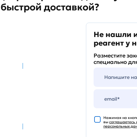
 быстрой доставкой?
Тендеры
Не нашли 
Мы участвуем в торгах и
реагент у н
аукционах по 44-Ф3 и
223-Ф3 на всех
Разместите зак
площадках, в том числе
на закрытых.
специально для
Быстрая
доставка
Ежемесячные поставки.
От заказа до получения
Нажимая на кноп
от 20 до 50 дней!
вы
соглашаетесь 
персональных да