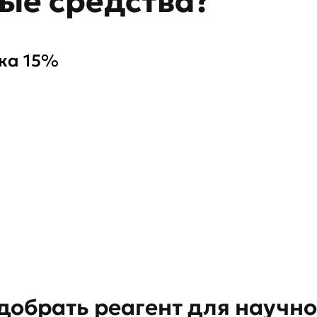
ные средства?
дка 15%
добрать реагент для научн