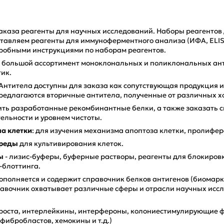
аказа реагенты для научных исследований. Наборы реагентов 
ставляем реагенты для иммуноферментного анализа (ИФА, ELIS
одробными инструкциями по наборам реагентов.
 большой ассортимент моноклональных и поликлональных ант
ик.
Антитела доступны для заказа как сопутствующая продукция из
Предлагаются вторичные антитела, полученные от различных х
ть разработанные рекомбинантные белки, а также заказать с
льности и уровнем чистоты.
ла клетки
: для изучения механизма апоптоза клетки, пролифер
реды
для культивирования клеток.
ы
- лизис-буферы, буферные растворы, реагенты для блокировк
-блоттинга.
ополняется и содержит справочник белков антигенов (биома
авочник охватывает различные сферы и отрасли научных исс
роста, интерлейкины, интерфероны, колониестимулирующие ф
фибробластов, хемокины и т.д.)