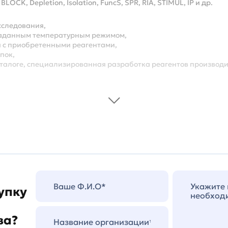
 BLOCK, Depletion, Isolation, FuncS, SPR, RIA, STIMUL, IP и др.
сследования,
с заданным температурным режимом,
 с приобретенными реагентами,
пок,
аталоге, специализированная разработка реагентов производит
упку
ва?