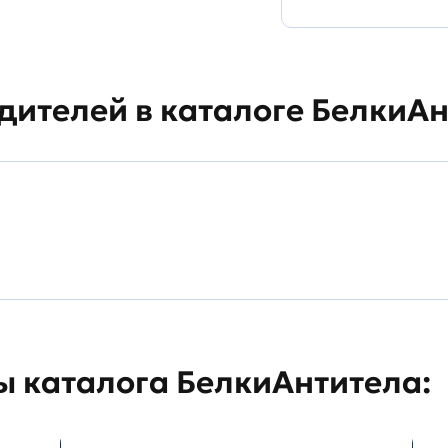
дителей в каталоге БелкиА
 каталога БелкиАнтитела: