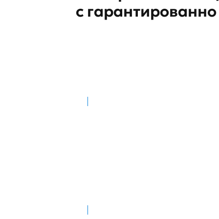
с гарантированно
Каталог БелкиАнтитела
постоянно пополняется
Быстро находите и сравнивайте
более 200 000 реагентов и наборов
от 10+ производителей.
Хотите уложится в
бюджет?
Воспользуйтесь нашими
программами поддержки
для получателей грантов
и молодых ученых