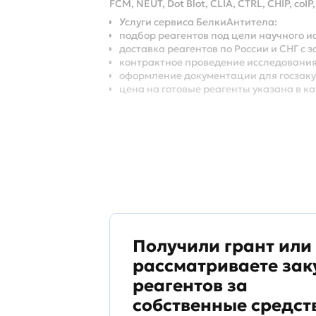
FCM, NEUT, Dot Blot, CLIA, CTRL, CHIP, coIP,
Услуги сервиса БелкиАнтитела:
подбор реагентов под цели научного и
доставка реагентов по России и СНГ 
контрактное проведение исследования
оформление документации для госзаку
цена на готовые реагенты указана в к
Получили грант или
рассматриваете зак
реагентов за
собственные средст