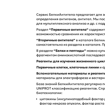
Сервис БелкиАнтитела предлагает для з
определения антигенов, антител. Мы по
для мультиплексного анализа и др. с п
Раздел
“Первичные антитела”
содержит
возможностью сравнения их характерист
“Вторичные антитела”
в каталоге Белки
самостоятельно из раздела в каталоге. 
В разделе
“Белки и пептиды”
можно купи
фрагментом аминокислотной последовате
Реагенты для изучения жизненного цик
Первичные клетки, к
леточные линии
и
с
Вспомогательные материалы и реагент
материалы для электрофореза и вестерн
База знаний БелкиАнтитела регулярно п
UNIPROT классификацию реагентов. Спр
биотехнологии:
цитокины (инсулиноподобный фактор 
фактор некроза опухоли, фактор роста 