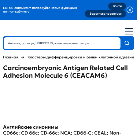
Войти
Мы обновили сайт, попробуйте новые функции в
личном кабинете!
Зарегистрироваться
Главная
Кластеры дифференцировки и белки клеточной адгезии
Carcinoembryonic Antigen Related Cell
Adhesion Molecule 6 (CEACAM6)
Английские синонимы
CD66c; CD 66c; CD-66c; NCA; CD66-C; CEAL; Non-