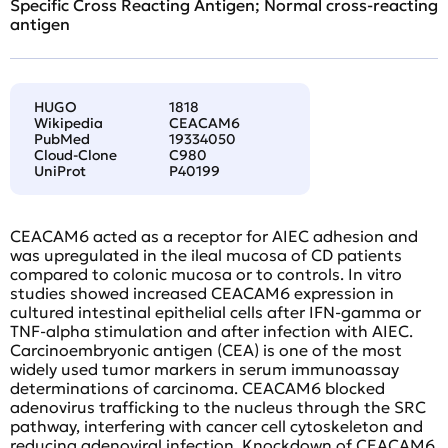
Specific Cross Reacting Antigen; Normal cross-reacting
antigen
HUGO
1818
Wikipedia
CEACAM6
PubMed
19334050
Cloud-Clone
C980
UniProt
P40199
CEACAM6 acted as a receptor for AIEC adhesion and
was upregulated in the ileal mucosa of CD patients
compared to colonic mucosa or to controls. In vitro
studies showed increased CEACAM6 expression in
cultured intestinal epithelial cells after IFN-gamma or
TNF-alpha stimulation and after infection with AIEC.
Carcinoembryonic antigen (CEA) is one of the most
widely used tumor markers in serum immunoassay
determinations of carcinoma. CEACAM6 blocked
adenovirus trafficking to the nucleus through the SRC
pathway, interfering with cancer cell cytoskeleton and
reducing adenoviral infection. Knockdown of CEACAM6