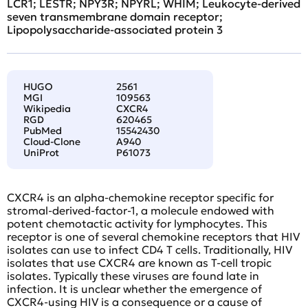
LCR1; LESTR; NPY3R; NPYRL; WHIM; Leukocyte-derived
seven transmembrane domain receptor;
Lipopolysaccharide-associated protein 3
HUGO
2561
MGI
109563
Wikipedia
CXCR4
RGD
620465
PubMed
15542430
Cloud-Clone
A940
UniProt
P61073
CXCR4 is an alpha-chemokine receptor specific for
stromal-derived-factor-1, a molecule endowed with
potent chemotactic activity for lymphocytes. This
receptor is one of several chemokine receptors that HIV
isolates can use to infect CD4 T cells. Traditionally, HIV
isolates that use CXCR4 are known as T-cell tropic
isolates. Typically these viruses are found late in
infection. It is unclear whether the emergence of
CXCR4-using HIV is a consequence or a cause of