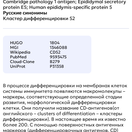
Cambridge pathology 1 antigen; Epididymal secretory
protein E5; Human epididymis-specific protein 5
Русские синонимы
Кластер дифференцировки 52
HUGO
1804
MGI
1346088
Wikipedia
CD52
PubMed
9593475
Cloud-Clone
B279
UniProt
P31358
В процессе дифференцировки на мембранах клеток
системы иммунитета появляются макромолекулы –
маркеры, соответствующие определенной стадии
развития, морфологической дифференцировки
клетки. Они получили название CD-антигенов(от
английского – clusters of differentiation – кластеры
дифференцировки). В настоящее время их известно
более 200. С помощью поверхностных антигенных
маркеров (дифференцировочных антигенов, CD)