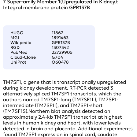
7 Superfamily Member 1(Upregulated In Kidney);
Integral membrane protein GPR137B
HUGO
11862
MGI
1891463
Wikipedia
GPR137B
RGD
1307342
PubMed
22729905
Cloud-Clone
G704
UniProt
O60478
TM7SF1, a gene that is transcriptionally upregulated
during kidney development. RT-PCR detected 3
alternatively spliced TM7SF1 transcripts, which the
authors named TM7SF1-long (TM7SF1L), TM7SF1-
intermediate (TM7SF1I), and TM7SF1-short
(TM7SF1S).Northern blot analysis detected an
approximately 2.4-kb TM7SF1 transcript at highest
levels in human kidney and heart, with lower levels
detected in brain and placenta. Additional experiments
found TM7SF1 expression in spinal cord, caudate