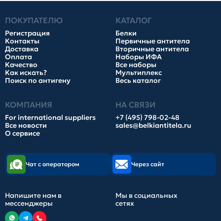
ПОКУПАТЕЛЮ
КАТАЛОГ
Регистрация
Белки
Контакты
Первичные антитела
Доставка
Вторичные антитела
Оплата
Наборы ИФА
Качество
Все наборы
Как искать?
Мультиплекс
Поиск по антигену
Весь каталог
КОМПАНИЯ
НА СВЯЗИ
For international suppliers
+7 (495) 798-02-48
Все новости
sales@belkiantitela.ru
О сервисе
Чат с оператором
Через сайт
Напишите нам в
Мы в социальных
мессенджеры
сетях