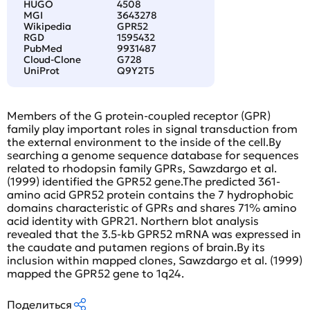
HUGO
4508
MGI
3643278
Wikipedia
GPR52
RGD
1595432
PubMed
9931487
Cloud-Clone
G728
UniProt
Q9Y2T5
Members of the G protein-coupled receptor (GPR)
family play important roles in signal transduction from
the external environment to the inside of the cell.By
searching a genome sequence database for sequences
related to rhodopsin family GPRs, Sawzdargo et al.
(1999) identified the GPR52 gene.The predicted 361-
amino acid GPR52 protein contains the 7 hydrophobic
domains characteristic of GPRs and shares 71% amino
acid identity with GPR21. Northern blot analysis
revealed that the 3.5-kb GPR52 mRNA was expressed in
the caudate and putamen regions of brain.By its
inclusion within mapped clones, Sawzdargo et al. (1999)
mapped the GPR52 gene to 1q24.
Поделиться