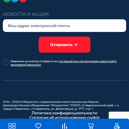
НОВОСТИ И АКЦИИ
Отправить
Нажимая на кнопку отправить
вы
соглашаетесь на получение
новостной и
рекламной рассылки
2014 – 2026 ©
Общество с ограниченной ответственностью Научно-
производственное объединение "Иммунотэкс"
355014, Ставропольский край, г. о.
город Ставрополь, г. Ставрополь, ул. Доваторцев, д. 177Г, стр. 1
Политика конфиденциальности
Согласие об использовании cookie
Карта сайта