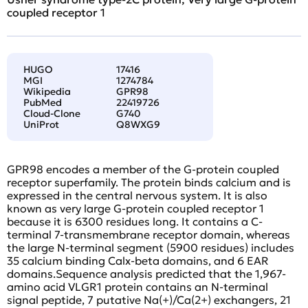
coupled receptor 1
HUGO
17416
MGI
1274784
Wikipedia
GPR98
PubMed
22419726
Cloud-Clone
G740
UniProt
Q8WXG9
GPR98 encodes a member of the G-protein coupled
receptor superfamily. The protein binds calcium and is
expressed in the central nervous system. It is also
known as very large G-protein coupled receptor 1
because it is 6300 residues long. It contains a C-
terminal 7-transmembrane receptor domain, whereas
the large N-terminal segment (5900 residues) includes
35 calcium binding Calx-beta domains, and 6 EAR
domains.Sequence analysis predicted that the 1,967-
amino acid VLGR1 protein contains an N-terminal
signal peptide, 7 putative Na(+)/Ca(2+) exchangers, 21