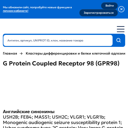
Войти
Мы обновили сайт, попробуйте новые функции в
личном кабинете!
Зарегистрироваться
Главная
Кластеры дифференцировки и белки клеточной адгезии
G Protein Coupled Receptor 98 (GPR98)
Английские синонимы
USH2B; FEB4; MASS1; USH2C; VLGR1; VLGR1b;
Monogenic audiogenic seizure susceptibility protein 1;
Usher syndrome type-2C protein; Very large G-protein