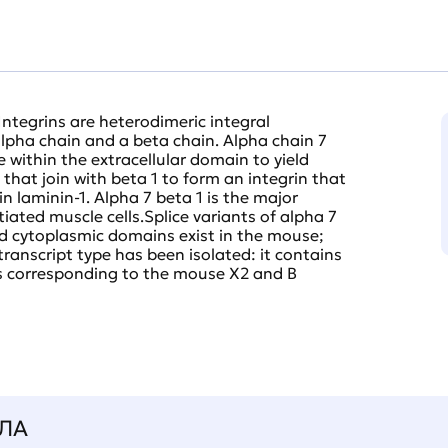
Integrins are heterodimeric integral
pha chain and a beta chain. Alpha chain 7
 within the extracellular domain to yield
 that join with beta 1 to form an integrin that
in laminin-1. Alpha 7 beta 1 is the major
iated muscle cells.Splice variants of alpha 7
and cytoplasmic domains exist in the mouse;
ranscript type has been isolated: it contains
s corresponding to the mouse X2 and B
ЛА