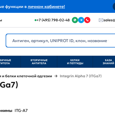
ые функции в
личном кабинете!
ы
+7 (495) 798-02-48
sales@
ВИЧНЫЕ
ВТОРИЧНЫЕ
БЕЛКИ
БАЗА
ТИТЕЛА
АНТИТЕЛА
И ПЕПТИДЫ
ЗНАНИЙ
и белки клеточной адгезии
Integrin Alpha 7 (ITGa7)
TGa7)
нонимы
ITG-A7