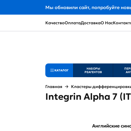
Мы обновили сайт, попробуйте нов
Качество
Оплата
Доставка
О Нас
Контакт
НАБОРЫ
ПЕР
КАТАЛОГ
РЕАГЕНТОВ
АН
Главная
Кластеры дифференцировки 
Integrin Alpha 7 (I
Английские си