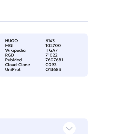
HUGO
6143
MGI
102700
Wikipedia
ITGA7
RGD
71022
PubMed
7607681
Cloud-Clone
C093
UniProt
Q13683