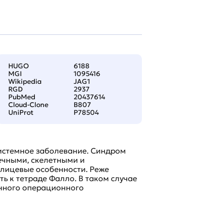
HUGO
6188
MGI
1095416
Wikipedia
JAG1
RGD
2937
PubMed
20437614
Cloud-Clone
B807
UniProt
P78504
истемное заболевание. Синдром
ечными, скелетными и
лицевые особенности. Реже
ь к тетраде Фалло. В таком случае
енного операционного