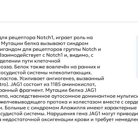
ля рецептора Notch1, играет роль на
а. Мутации белка вызывают синдром
 лигандом для рецепторов группы Notch и
Взаимодействует с Notch1 и, видимо, с
еделении пути клеточной
эза. Белок также вовлечён на ранних и
-сосудистой системы млекопитающих.
астов. Усиливает ангиогенез, вызванный
ro). JAG1 состоит из 1185 аминокислот,
ранный фрагмент. Мутации белка JAG1
ипа, наследственное аутосомное доминантное мультис
 желчевыводящего протока и холестазом вместе с серд
. Больные с синдромом Алажилля имеют характерные 
удистой системы. Нарушения гена JAG1 могут приводит
 недостаточной оксигенации крови и требует немедл