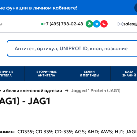
ые функции в
личном кабинете!
ы
+7 (495) 798-02-48
sales@
ВИЧНЫЕ
ВТОРИЧНЫЕ
БЕЛКИ
БАЗА
ТИТЕЛА
АНТИТЕЛА
И ПЕПТИДЫ
ЗНАНИЙ
и белки клеточной адгезии
Jagged 1 Protein (JAG1)
AG1) - JAG1
нонимы
CD339; CD 339; CD-339; AGS; AHD; AWS; HJ1; JAGL