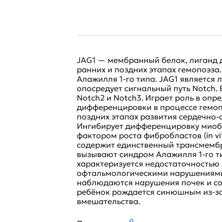
JAG1 — мембранный белок, лиганд д
ранних и поздних этапах гемопоэз
Алажилля 1-го типа. JAG1 является
опосредует сигнальный путь Notch. 
Notch2 и Notch3. Играет роль в опр
дифференцировки в процессе гемопо
поздних этапах развития сердечно
Ингибирует дифференцировку миобл
фактором роста фибробластов (in vit
содержит единственный трансмемб
вызывают синдром Алажилля 1-го т
характеризуется недостаточностью
офтальмологическими нарушениями
наблюдаются нарушения почек и сос
ребёнок рождается синюшным из-за
вмешательства.