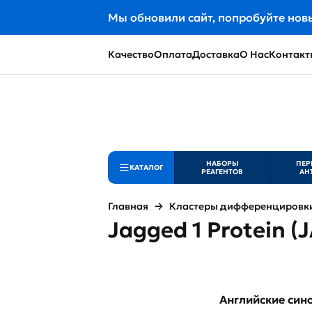
Мы обновили сайт, попробуйте нов
Качество
Оплата
Доставка
О Нас
Контакт
НАБОРЫ
ПЕР
КАТАЛОГ
РЕАГЕНТОВ
АН
Главная
Кластеры дифференцировки 
Jagged 1 Protein (J
Английские си