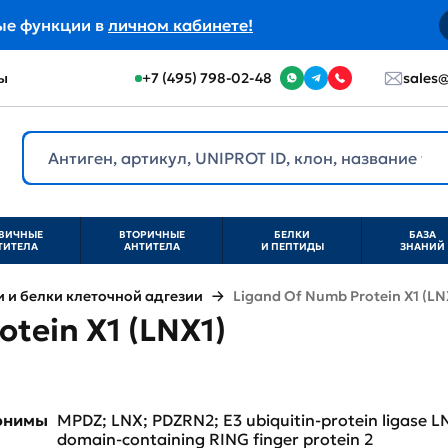
ые функции в
личном кабинете!
ы
+7 (495) 798-02-48
sales@
ВИЧНЫЕ
ВТОРИЧНЫЕ
БЕЛКИ
БАЗА
ТИТЕЛА
АНТИТЕЛА
И ПЕПТИДЫ
ЗНАНИЙ
и белки клеточной адгезии
Ligand Of Numb Protein X1 (LN
tein X1 (LNX1)
нонимы
MPDZ; LNX; PDZRN2; E3 ubiquitin-protein ligase L
domain-containing RING finger protein 2