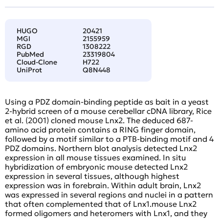
HUGO
20421
MGI
2155959
RGD
1308222
PubMed
23319804
Cloud-Clone
H722
UniProt
Q8N448
Using a PDZ domain-binding peptide as bait in a yeast
2-hybrid screen of a mouse cerebellar cDNA library, Rice
et al. (2001) cloned mouse Lnx2. The deduced 687-
amino acid protein contains a RING finger domain,
followed by a motif similar to a PTB-binding motif and 4
PDZ domains. Northern blot analysis detected Lnx2
expression in all mouse tissues examined. In situ
hybridization of embryonic mouse detected Lnx2
expression in several tissues, although highest
expression was in forebrain. Within adult brain, Lnx2
was expressed in several regions and nuclei in a pattern
that often complemented that of Lnx1.mouse Lnx2
formed oligomers and heteromers with Lnx1, and they