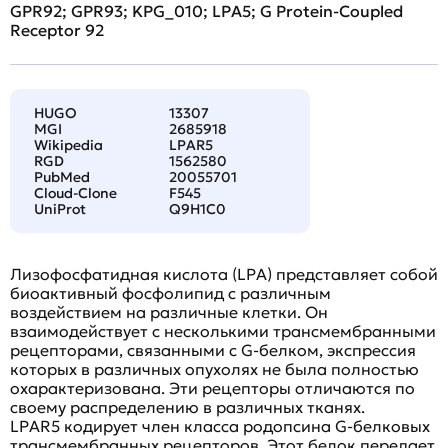
GPR92; GPR93; KPG_010; LPA5; G Protein-Coupled
Receptor 92
HUGO
13307
MGI
2685918
Wikipedia
LPAR5
RGD
1562580
PubMed
20055701
Cloud-Clone
F545
UniProt
Q9H1C0
Лизофосфатидная кислота (LPA) представляет собой
биоактивный фосфолипид с различным
воздействием на различные клетки. Он
взаимодействует с несколькими трансмембранными
рецепторами, связанными с G-белком, экспрессия
которых в различных опухолях не была полностью
охарактеризована. Эти рецепторы отличаются по
своему распределению в различных тканях.
LPAR5 кодирует член класса родопсина G-белковых
трансмембранных рецепторов. Этот белок передает