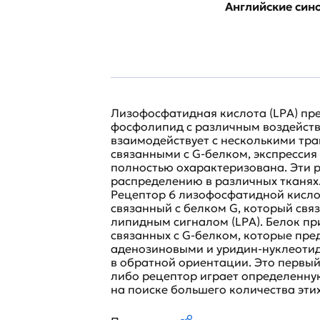
Английские си
Лизофосфатидная кислота (LPA) пр
фосфолипид с различным воздейств
взаимодействует с несколькими т
связанными с G-белком, экспрессия
полностью охарактеризована. Эти 
распределению в различных тканях
Рецептор 6 лизофосфатидной кисло
связанный с белком G, который свя
липидным сигналом (LPA). Белок пр
связанных с G-белком, которые пр
аденозиновыми и уридин-нуклеотид
в обратной ориентации. Это первый р
либо рецептор играет определенную 
на поиске большего количества эти