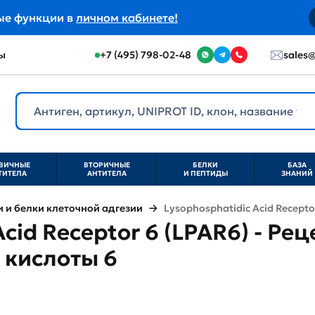
ые функции в
личном кабинете!
ы
+7 (495) 798-02-48
sales@
ВИЧНЫЕ
ВТОРИЧНЫЕ
БЕЛКИ
БАЗА
ТИТЕЛА
АНТИТЕЛА
И ПЕПТИДЫ
ЗНАНИЙ
и белки клеточной адгезии
Lysophosphatidic Acid Recepto
cid Receptor 6 (LPAR6) - Ре
 кислоты 6