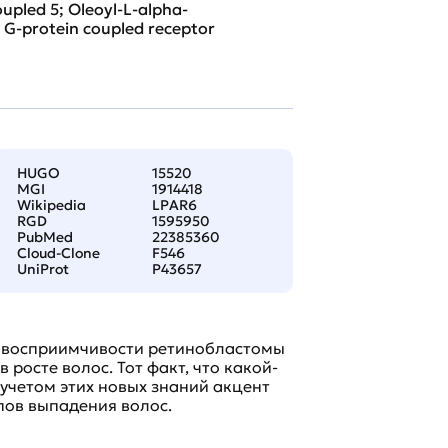
upled 5; Oleoyl-L-alpha-
 G-protein coupled receptor
HUGO
15520
MGI
1914418
Wikipedia
LPAR6
RGD
1595950
PubMed
22385360
Cloud-Clone
F546
UniProt
P43657
а восприимчивости ретинобластомы
 росте волос. Тот факт, что какой-
 учетом этих новых знаний акцент
пов выпадения волос.