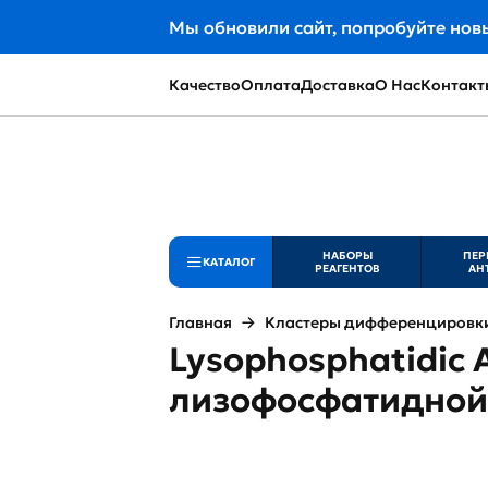
Мы обновили сайт, попробуйте нов
Качество
Оплата
Доставка
О Нас
Контакт
НАБОРЫ
ПЕР
КАТАЛОГ
РЕАГЕНТОВ
АН
Главная
Кластеры дифференцировки 
Lysophosphatidic A
лизофосфатидной