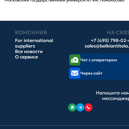
Московский государственный университет им. Ломоносова
КОМПАНИЯ
НА СВЯ
For international
+7 (495) 798-02
suppliers
sales@belkiantitela
Все новости
О сервисе
Чат с оператором
Через сайт
Напишите нам
мессендже