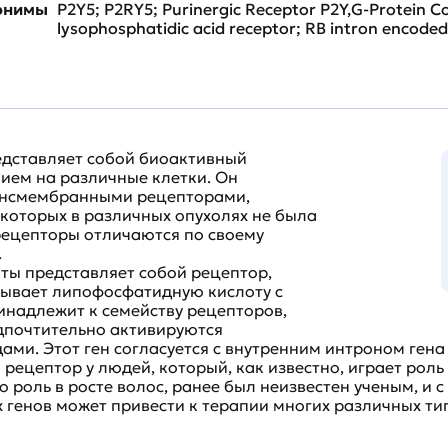
нонимы
P2Y5; P2RY5; Purinergic Receptor P2Y,G-Protein Co
lysophosphatidic acid receptor; RB intron encoded
едставляет собой биоактивный
ием на различные клетки. Он
рансмембранными рецепторами,
 которых в различных опухолях не была
рецепторы отличаются по своему
.
ты представляет собой рецептор,
зывает липофосфатидную кислоту с
инадлежит к семейству рецепторов,
едпочтительно активируются
ами. Этот ген согласуется с внутренним интроном ген
ецептор у людей, который, как известно, играет роль в
роль в росте волос, ранее был неизвестен ученым, и с
х генов может привести к терапии многих различных ти