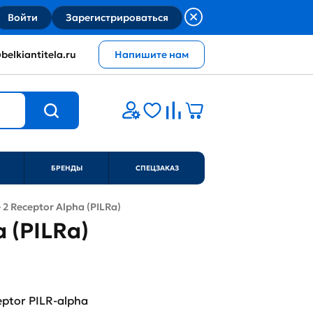
Войти
Зарегистрироваться
belkiantitela.ru
Напишите нам
БРЕНДЫ
СПЕЦЗАКАЗ
 2 Receptor Alpha (PILRa)
 (PILRa)
ceptor PILR-alpha