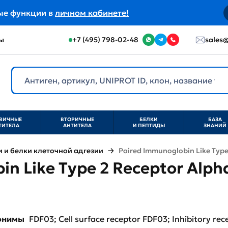
ые функции в
личном кабинете!
ы
+7 (495) 798-02-48
sales@
ВИЧНЫЕ
ВТОРИЧНЫЕ
БЕЛКИ
БАЗА
ТИТЕЛА
АНТИТЕЛА
И ПЕПТИДЫ
ЗНАНИЙ
и белки клеточной адгезии
Paired Immunoglobin Like Type
n Like Type 2 Receptor Alpha
нонимы
FDF03; Cell surface receptor FDF03; Inhibitory re