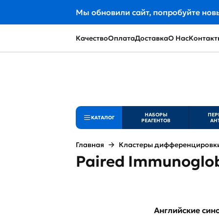
Мы обновили сайт, попробуйте нов
Качество
Оплата
Доставка
О Нас
Контакт
НАБОРЫ
ПЕР
КАТАЛОГ
РЕАГЕНТОВ
АН
Главная
Кластеры дифференцировки 
Paired Immunoglobi
Английские си