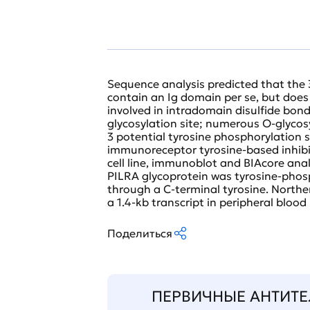
Sequence analysis predicted that the
contain an Ig domain per se, but does
involved in intradomain disulfide bond
glycosylation site; numerous O-glyco
3 potential tyrosine phosphorylation si
immunoreceptor tyrosine-based inhibit
cell line, immunoblot and BIAcore an
PILRA glycoprotein was tyrosine-phos
through a C-terminal tyrosine. Norther
a 1.4-kb transcript in peripheral blood 
Поделиться
ПЕРВИЧНЫЕ АНТИТЕ