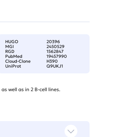
HUGO
20396
MGI
2450529
RGD
1562847
PubMed
19457990
Cloud-Clone
H390
UniProt
Q9UKJ1
s well as in 2 B-cell lines.