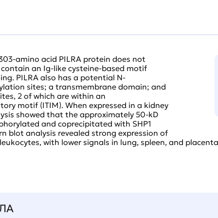
 303-amino acid PILRA protein does not
 contain an Ig-like cysteine-based motif
ing. PILRA also has a potential N-
sylation sites; a transmembrane domain; and
tes, 2 of which are within an
ory motif (ITIM). When expressed in a kidney
alysis showed that the approximately 50-kD
phorylated and coprecipitated with SHP1
n blot analysis revealed strong expression of
leukocytes, with lower signals in lung, spleen, and placenta a
ЛА