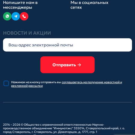
Напишите нам в
Мы в социальных
мессенджеры
сетях
НОВОСТИ И АКЦИИ
Отправить
Нажимая на кнопку отправить
вы
соглашаетесь на получение
новостной и
рекламной рассылки
2014 – 2026 ©
Общество с ограниченной ответственностью Научно-
производственное объединение "Иммунотэкс"
355014, Ставропольский край, г. о.
город Ставрополь, г. Ставрополь, ул. Доваторцев, д. 177Г, стр. 1