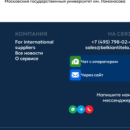
Московский государственный университет им. Ломоносова
КОМПАНИЯ
НА СВЯ
For international
+7 (495) 798-02
suppliers
sales@belkiantitela
Все новости
О сервисе
Чат с оператором
Через сайт
Напишите нам
мессендже