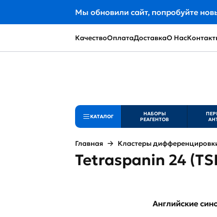
Мы обновили сайт, попробуйте нов
Качество
Оплата
Доставка
О Нас
Контакт
НАБОРЫ
ПЕР
КАТАЛОГ
РЕАГЕНТОВ
АН
Главная
Кластеры дифференцировки 
Tetraspanin 24 (T
Английские си