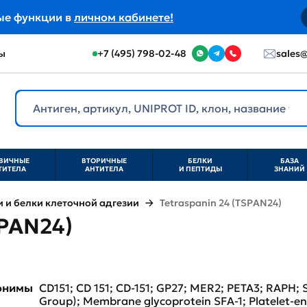
ые функции в
личном кабинете!
ы
+7 (495) 798-02-48
sales@
ВИЧНЫЕ
ВТОРИЧНЫЕ
БЕЛКИ
БАЗА
ТИТЕЛА
АНТИТЕЛА
И ПЕПТИДЫ
ЗНАНИЙ
и белки клеточной адгезии
Tetraspanin 24 (TSPAN24)
SPAN24)
нонимы
CD151; CD 151; CD-151; GP27; MER2; PETA3; RAPH; 
Group); Membrane glycoprotein SFA-1; Platelet-en