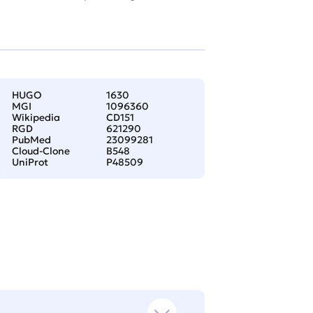
HUGO
1630
MGI
1096360
Wikipedia
CD151
RGD
621290
PubMed
23099281
Cloud-Clone
B548
UniProt
P48509