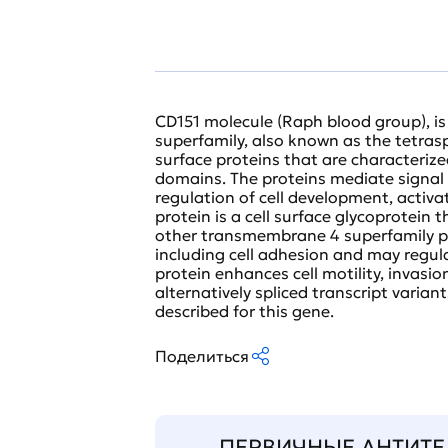
CD151 molecule (Raph blood group), 
superfamily, also known as the tetras
surface proteins that are characteriz
domains. The proteins mediate signal 
regulation of cell development, activa
protein is a cell surface glycoprotein
other transmembrane 4 superfamily prot
including cell adhesion and may regula
protein enhances cell motility, invasio
alternatively spliced transcript vari
described for this gene.
Поделиться
ПЕРВИЧНЫЕ АНТИТЕ