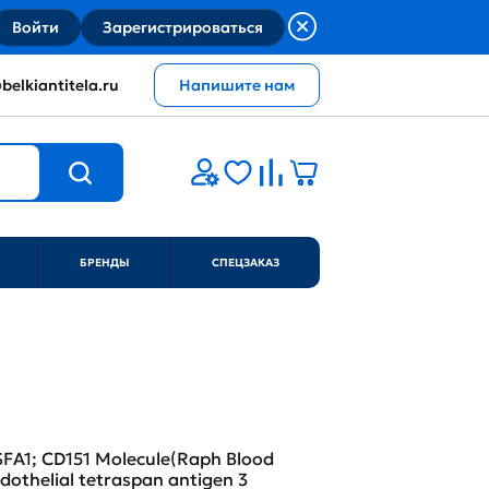
Войти
Зарегистрироваться
belkiantitela.ru
Напишите нам
БРЕНДЫ
СПЕЦЗАКАЗ
SFA1; CD151 Molecule(Raph Blood
dothelial tetraspan antigen 3