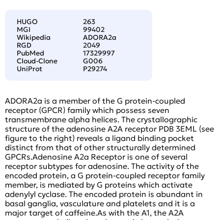
HUGO
263
MGI
99402
Wikipedia
ADORA2a
RGD
2049
PubMed
17329997
Cloud-Clone
G006
UniProt
P29274
ADORA2a is a member of the G protein-coupled
receptor (GPCR) family which possess seven
transmembrane alpha helices. The crystallographic
structure of the adenosine A2A receptor PDB 3EML (see
figure to the right) reveals a ligand binding pocket
distinct from that of other structurally determined
GPCRs.Adenosine A2a Receptor is one of several
receptor subtypes for adenosine. The activity of the
encoded protein, a G protein-coupled receptor family
member, is mediated by G proteins which activate
adenylyl cyclase. The encoded protein is abundant in
basal ganglia, vasculature and platelets and it is a
major target of caffeine.As with the A1, the A2A