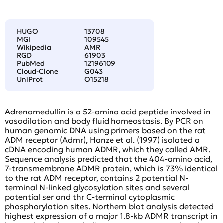
HUGO
13708
MGI
109545
Wikipedia
AMR
RGD
61903
PubMed
12196109
Cloud-Clone
G043
UniProt
O15218
Adrenomedullin is a 52-amino acid peptide involved in
vasodilation and body fluid homeostasis. By PCR on
human genomic DNA using primers based on the rat
ADM receptor (Admr), Hanze et al. (1997) isolated a
cDNA encoding human ADMR, which they called AMR.
Sequence analysis predicted that the 404-amino acid,
7-transmembrane ADMR protein, which is 73% identical
to the rat ADM receptor, contains 2 potential N-
terminal N-linked glycosylation sites and several
potential ser and thr C-terminal cytoplasmic
phosphorylation sites. Northern blot analysis detected
highest expression of a major 1.8-kb ADMR transcript in