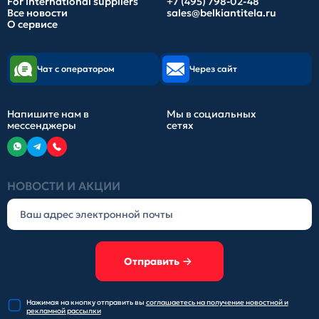
For international suppliers
+7 (495) 798-02-48
Все новости
sales@belkiantitela.ru
О сервисе
Чат с оператором
Через сайт
Напишите нам в
Мы в социальных
мессенджеры
сетях
НОВОСТИ И АКЦИИ
Отправить
Нажимая на кнопку отправить
вы
соглашаетесь на получение
новостной и
рекламной рассылки