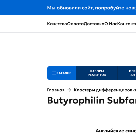
Мы обновили сайт, попробуйте нов
Качество
Оплата
Доставка
О Нас
Контакт
НАБОРЫ
ПЕР
КАТАЛОГ
РЕАГЕНТОВ
АН
Главная
Кластеры дифференцировки 
Butyrophilin Subfa
Английские си