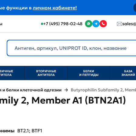
ые функции в
личном кабинете!
ы
+7 (495) 798-02-48
sales@
ВИЧНЫЕ
ВТОРИЧНЫЕ
БЕЛКИ
БАЗА
ТИТЕЛА
АНТИТЕЛА
И ПЕПТИДЫ
ЗНАНИЙ
и белки клеточной адгезии
Butyrophilin Subfamily 2, Mem
mily 2, Member A1 (BTN2A1)
нонимы
BT2.1; BTF1