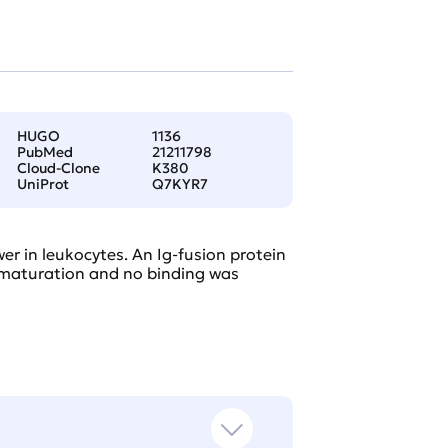
HUGO
1136
PubMed
21211798
Cloud-Clone
K380
UniProt
Q7KYR7
r in leukocytes. An Ig-fusion protein
 maturation and no binding was