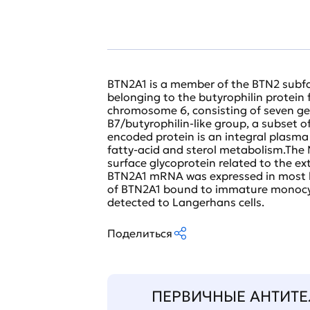
BTN2A1 is a member of the BTN2 subfa
belonging to the butyrophilin protein f
chromosome 6, consisting of seven ge
B7/butyrophilin-like group, a subset 
encoded protein is an integral plasma
fatty-acid and sterol metabolism.The 
surface glycoprotein related to the e
BTN2A1 mRNA was expressed in most hum
of BTN2A1 bound to immature monocyt
detected to Langerhans cells.
Поделиться
ПЕРВИЧНЫЕ АНТИТЕ