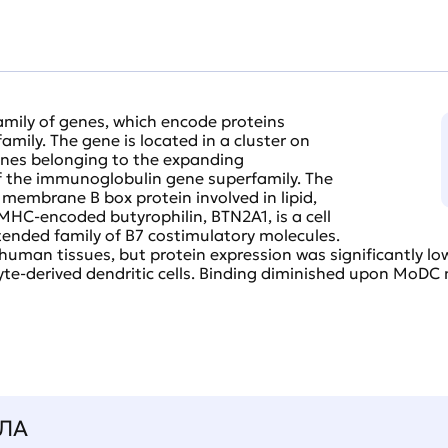
mily of genes, which encode proteins
amily. The gene is located in a cluster on
nes belonging to the expanding
of the immunoglobulin gene superfamily. The
 membrane B box protein involved in lipid,
MHC-encoded butyrophilin, BTN2A1, is a cell
xtended family of B7 costimulatory molecules.
an tissues, but protein expression was significantly lowe
e-derived dendritic cells. Binding diminished upon MoDC
ЛА