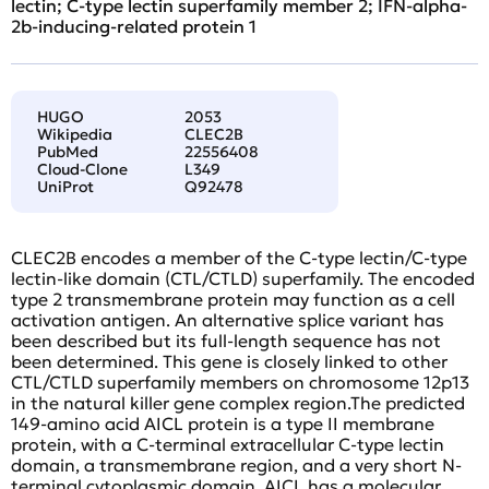
lectin; C-type lectin superfamily member 2; IFN-alpha-
2b-inducing-related protein 1
HUGO
2053
Wikipedia
CLEC2B
PubMed
22556408
Cloud-Clone
L349
UniProt
Q92478
CLEC2B encodes a member of the C-type lectin/C-type
lectin-like domain (CTL/CTLD) superfamily. The encoded
type 2 transmembrane protein may function as a cell
activation antigen. An alternative splice variant has
been described but its full-length sequence has not
been determined. This gene is closely linked to other
CTL/CTLD superfamily members on chromosome 12p13
in the natural killer gene complex region.The predicted
149-amino acid AICL protein is a type II membrane
protein, with a C-terminal extracellular C-type lectin
domain, a transmembrane region, and a very short N-
terminal cytoplasmic domain. AICL has a molecular