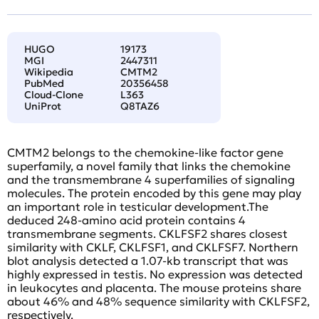
HUGO
19173
MGI
2447311
Wikipedia
CMTM2
PubMed
20356458
Cloud-Clone
L363
UniProt
Q8TAZ6
CMTM2 belongs to the chemokine-like factor gene
superfamily, a novel family that links the chemokine
and the transmembrane 4 superfamilies of signaling
molecules. The protein encoded by this gene may play
an important role in testicular development.The
deduced 248-amino acid protein contains 4
transmembrane segments. CKLFSF2 shares closest
similarity with CKLF, CKLFSF1, and CKLFSF7. Northern
blot analysis detected a 1.07-kb transcript that was
highly expressed in testis. No expression was detected
in leukocytes and placenta. The mouse proteins share
about 46% and 48% sequence similarity with CKLFSF2,
respectively.