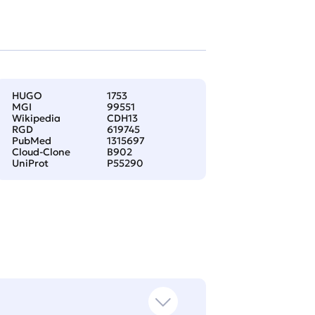
HUGO
1753
MGI
99551
Wikipedia
CDH13
RGD
619745
PubMed
1315697
Cloud-Clone
B902
UniProt
P55290