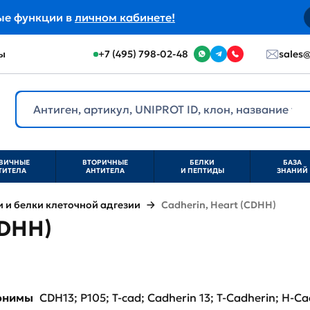
ые функции в
личном кабинете!
ы
+7 (495) 798-02-48
sales@
ВИЧНЫЕ
ВТОРИЧНЫЕ
БЕЛКИ
БАЗА
ТИТЕЛА
АНТИТЕЛА
И ПЕПТИДЫ
ЗНАНИЙ
и белки клеточной адгезии
Cadherin, Heart (CDHH)
CDHH)
нонимы
CDH13; P105; T-cad; Cadherin 13; T-Cadherin; H-C