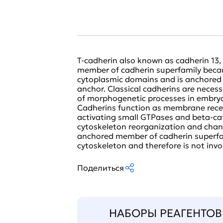
T-cadherin also known as cadherin 13, 
member of cadherin superfamily beca
cytoplasmic domains and is anchored 
anchor. Classical cadherins are necessa
of morphogenetic processes in embryos
Cadherins function as membrane recep
activating small GTPases and beta-ca
cytoskeleton reorganization and chang
anchored member of cadherin superfami
cytoskeleton and therefore is not invol
Поделиться
НАБОРЫ РЕАГЕНТОВ