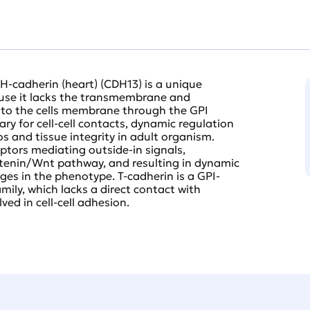
H-cadherin (heart) (CDH13) is a unique
use it lacks the transmembrane and
to the cells membrane through the GPI
ry for cell-cell contacts, dynamic regulation
 and tissue integrity in adult organism.
tors mediating outside-in signals,
tenin/Wnt pathway, and resulting in dynamic
es in the phenotype. T-cadherin is a GPI-
ly, which lacks a direct contact with
ved in cell-cell adhesion.