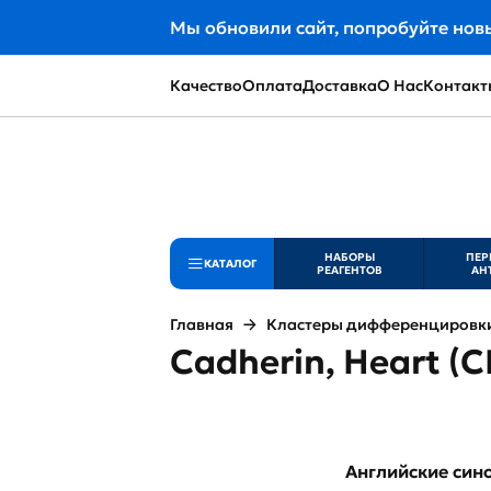
Мы обновили сайт, попробуйте нов
Качество
Оплата
Доставка
О Нас
Контакт
НАБОРЫ
ПЕР
КАТАЛОГ
РЕАГЕНТОВ
АН
Главная
Кластеры дифференцировки 
Cadherin, Heart (
Английские си