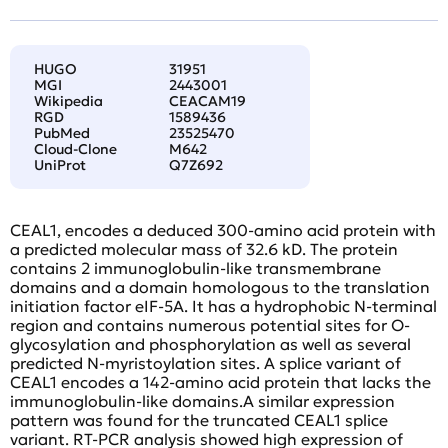
HUGO
31951
MGI
2443001
Wikipedia
CEACAM19
RGD
1589436
PubMed
23525470
Cloud-Clone
M642
UniProt
Q7Z692
CEAL1, encodes a deduced 300-amino acid protein with
a predicted molecular mass of 32.6 kD. The protein
contains 2 immunoglobulin-like transmembrane
domains and a domain homologous to the translation
initiation factor eIF-5A. It has a hydrophobic N-terminal
region and contains numerous potential sites for O-
glycosylation and phosphorylation as well as several
predicted N-myristoylation sites. A splice variant of
CEAL1 encodes a 142-amino acid protein that lacks the
immunoglobulin-like domains.A similar expression
pattern was found for the truncated CEAL1 splice
variant. RT-PCR analysis showed high expression of