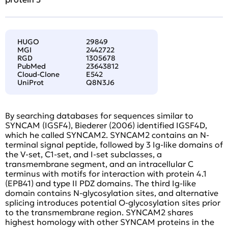
HUGO
29849
MGI
2442722
RGD
1305678
PubMed
23643812
Cloud-Clone
E542
UniProt
Q8N3J6
By searching databases for sequences similar to
SYNCAM (IGSF4), Biederer (2006) identified IGSF4D,
which he called SYNCAM2. SYNCAM2 contains an N-
terminal signal peptide, followed by 3 Ig-like domains of
the V-set, C1-set, and I-set subclasses, a
transmembrane segment, and an intracellular C
terminus with motifs for interaction with protein 4.1
(EPB41) and type II PDZ domains. The third Ig-like
domain contains N-glycosylation sites, and alternative
splicing introduces potential O-glycosylation sites prior
to the transmembrane region. SYNCAM2 shares
highest homology with other SYNCAM proteins in the