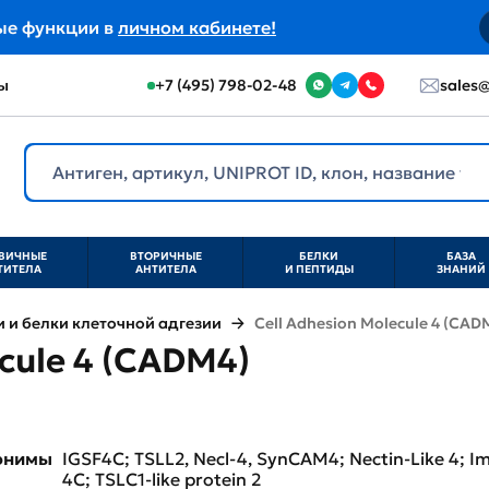
ые функции в
личном кабинете!
ы
+7 (495) 798-02-48
sales@
ВИЧНЫЕ
ВТОРИЧНЫЕ
БЕЛКИ
БАЗА
ТИТЕЛА
АНТИТЕЛА
И ПЕПТИДЫ
ЗНАНИЙ
и белки клеточной адгезии
Cell Adhesion Molecule 4 (CAD
ecule 4 (CADM4)
нонимы
IGSF4C; TSLL2, Necl-4, SynCAM4; Nectin-Like 4;
4C; TSLC1-like protein 2