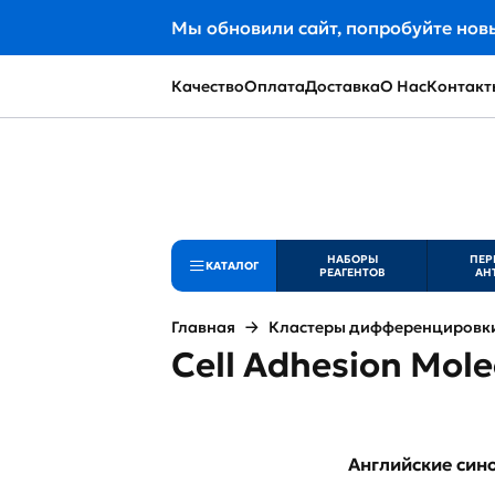
Мы обновили сайт, попробуйте нов
Качество
Оплата
Доставка
О Нас
Контакт
НАБОРЫ
ПЕР
КАТАЛОГ
РЕАГЕНТОВ
АН
Главная
Кластеры дифференцировки 
Cell Adhesion Mol
Английские си