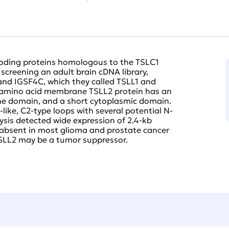
coding proteins homologous to the TSLC1
screening an adult brain cDNA library,
and IGSF4C, which they called TSLL1 and
8-amino acid membrane TSLL2 protein has an
ne domain, and a short cytoplasmic domain.
like, C2-type loops with several potential N-
lysis detected wide expression of 2.4-kb
 absent in most glioma and prostate cancer
TSLL2 may be a tumor suppressor.