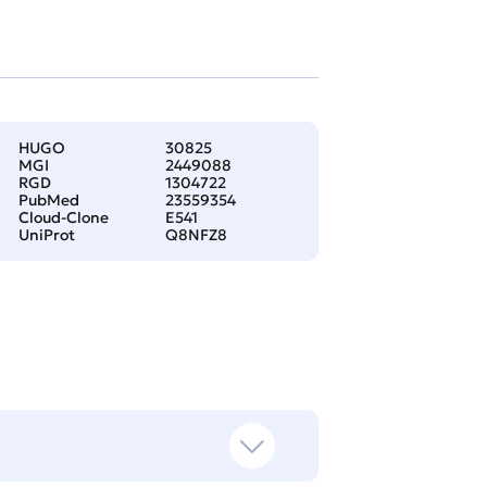
HUGO
30825
MGI
2449088
RGD
1304722
PubMed
23559354
Cloud-Clone
E541
UniProt
Q8NFZ8