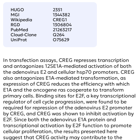
HUGO
2351
MGI
1344382
Wikipedia
CREG1
RGD
1306804
PubMed
21263217
Cloud-Clone
Q264
UniProt
O75629
In transfection assays, CREG represses transcription
and antagonizes 12SE1A-mediated activation of both
the adenovirus E2 and cellular hsp70 promoters. CREG
also antagonizes E1A-mediated transformation, as
expression of CREG reduces the efficiency with which
E1A and the oncogene ras cooperate to transform
primary cells. Binding sites for E2F, a key transcriptional
regulator of cell cycle progression, were found to be
required for repression of the adenovirus E2 promoter
by CREG, and CREG was shown to inhibit activation by
E2F. Since both the adenovirus E1A protein and
transcriptional activation by E2F function to promote
cellular proliferation, the results presented here
suggest that CREG activity may contribute to the