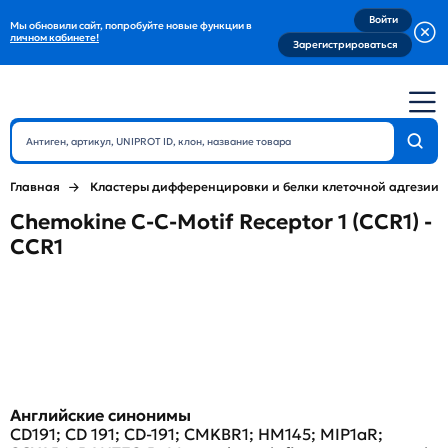
Войти
Мы обновили сайт, попробуйте новые функции в
личном кабинете!
Зарегистрироваться
Главная
Кластеры дифференцировки и белки клеточной адгезии
Chemokine C-C-Motif Receptor 1 (CCR1) -
CCR1
Английские синонимы
CD191; CD 191; CD-191; CMKBR1; HM145; MIP1aR;