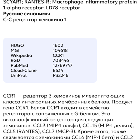
SCYAR1; RANTES-R; Macrophage inflammatory protein
1-alpha receptor; LD78 receptor
Русские синонимы
C-C рецептор хемокина 1
HUGO
1602
MGI
104618
Wikipedia
CCR1
RGD
708446
PubMed
12769747
Cloud-Clone
B534
UniProt
P32246
CCR1 — рецептор β-хемокинов млекопитающих
класса интегральных мембранных белков. Продукт
гена CCR1. Белок CCR1 входит в семейство
рецепторов, сопряжённых с G-белком. Это
высокоаффинный рецептор для следующих
хемокинов: CCL3 (MIP-1 альфа), CCL15 (MIP-1 дельта),
CCL5 (RANTES), CCL7 (MCP-3). Кроме этого, также
связывается с хемокинами CCL4 (MIP-1 бета) и CCL2