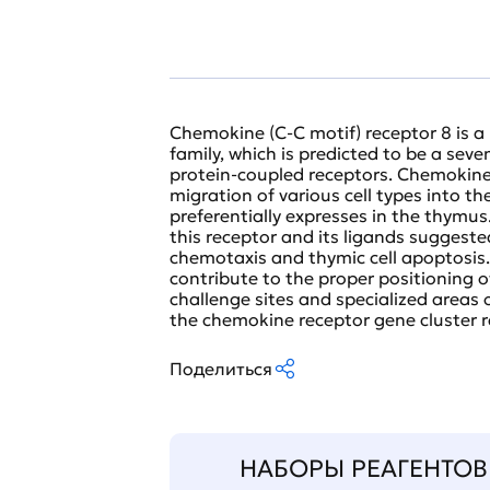
Chemokine (C-C motif) receptor 8 is 
family, which is predicted to be a sev
protein-coupled receptors. Chemokines
migration of various cell types into th
preferentially expresses in the thymus
this receptor and its ligands suggeste
chemotaxis and thymic cell apoptosis. 
contribute to the proper positioning of
challenge sites and specialized areas o
the chemokine receptor gene cluster r
Поделиться
НАБОРЫ РЕАГЕНТОВ