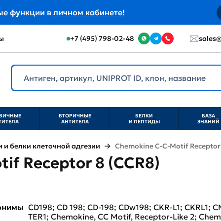
ые функции в
личном кабинете!
ы
+7 (495) 798-02-48
sales@
ВИЧНЫЕ
ВТОРИЧНЫЕ
БЕЛКИ
БАЗА
ТИТЕЛА
АНТИТЕЛА
И ПЕПТИДЫ
ЗНАНИЙ
и белки клеточной адгезии
Chemokine C-C-Motif Receptor
if Receptor 8 (CCR8)
нонимы
CD198; CD 198; CD-198; CDw198; CKR-L1; CKRL1;
TER1; Chemokine, CC Motif, Receptor-Like 2; Chem