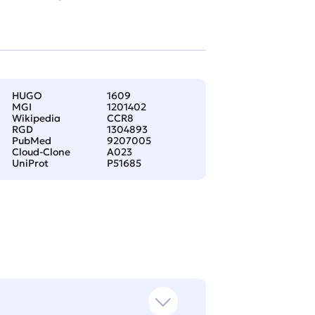
HUGO
1609
MGI
1201402
Wikipedia
CCR8
RGD
1304893
PubMed
9207005
Cloud-Clone
A023
UniProt
P51685