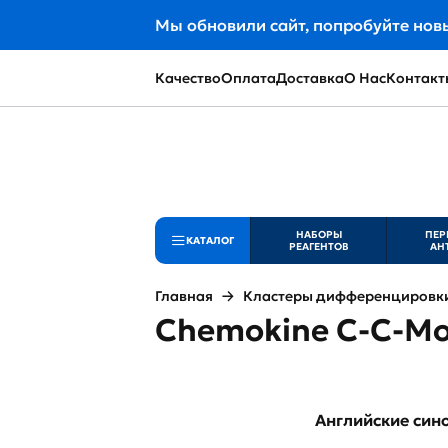
Мы обновили сайт, попробуйте нов
Качество
Оплата
Доставка
О Нас
Контакт
НАБОРЫ
ПЕР
КАТАЛОГ
РЕАГЕНТОВ
АН
Главная
Кластеры дифференцировки 
Chemokine C-C-Mot
Английские си