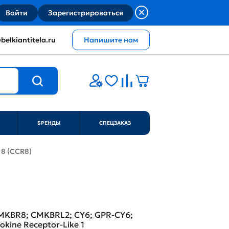
Войти
Зарегистрироваться
belkiantitela.ru
Напишите нам
БРЕНДЫ
СПЕЦЗАКАЗ
 8 (CCR8)
 CMKBR8; CMKBRL2; CY6; GPR-CY6;
okine Receptor-Like 1