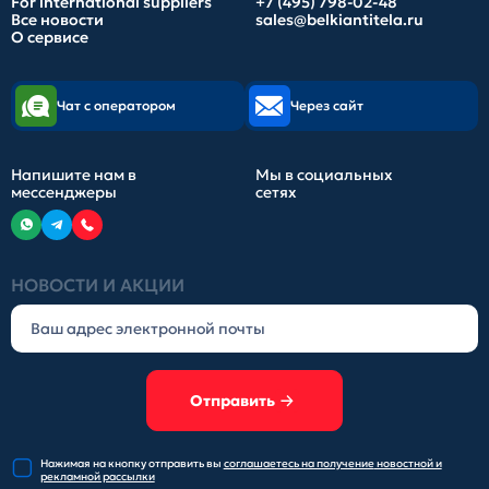
For international suppliers
+7 (495) 798-02-48
Все новости
sales@belkiantitela.ru
О сервисе
Чат с оператором
Через сайт
Напишите нам в
Мы в социальных
мессенджеры
сетях
НОВОСТИ И АКЦИИ
Отправить
Нажимая на кнопку отправить
вы
соглашаетесь на получение
новостной и
рекламной рассылки