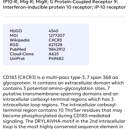
IP10-R; Mig-R; MigR; G Protein-Coupled Receptor 9;
Interferon-inducible protein 10 receptor; IP-10 receptor
HUGO
4540
MGI
1277207
Wikipedia
CXCR3
RGD
621528
PubMed
9842912
Cloud-Clone
A625
UniProt
P49682
CD183 (CXCR3) is a multi-pass type-3, 7 span 368 aa
glycoprotein. It contains an extracellular domain which
contains 3 potential amino-glycosylation sites, 7
putative transmembrane-spanning domains and an
intracellular carboxyl-terminal regions which has 3
intracellular loop regions. The intracellular carboxyl-
terminal region contains 10 Thr/Ser residues that may
become phosphorylated during CD183-mediated
signaling. The DRYLAIVHA-motif in the 2nd intracellular
loop is the most highly conserved sequence element in