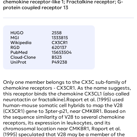
chemokine receptor-like 1; Fractalkine receptor; G-
protein coupled receptor 13
HUGO
2558
MGI
1333815
Wikipedia
CX3CR1
RGD
620137
PubMed
15653504
Cloud-Clone
B523
UniProt
P49238
Only one member belongs to the CX3C sub-family of
chemokine receptors - CX3CR1. As the name suggests,
this receptor binds the chemokine CX3CL1 (also called
neurotactin or fractalkine).Raport et al. (1995) used
human-mouse somatic cell hybrids to map the V28
(CX3CR1) gene to 3pter-p21, near CMKBR1. Based on
the sequence similarity of V28 to several chemokine
receptors, its expression in leukocytes, and its
chromosomal location near CMKBR1, Raport et al.
(1995) speculated that V28 may be a member of the