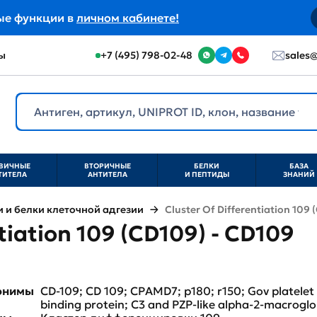
ые функции в
личном кабинете!
ы
+7 (495) 798-02-48
sales@
ВИЧНЫЕ
ВТОРИЧНЫЕ
БЕЛКИ
БАЗА
ТИТЕЛА
АНТИТЕЛА
И ПЕПТИДЫ
ЗНАНИЙ
и белки клеточной адгезии
Cluster Of Differentiation 109 
tiation 109 (CD109) - CD109
нонимы
CD-109; CD 109; CPAMD7; p180; r150; Gov platelet 
binding protein; C3 and PZP-like alpha-2-macroglo