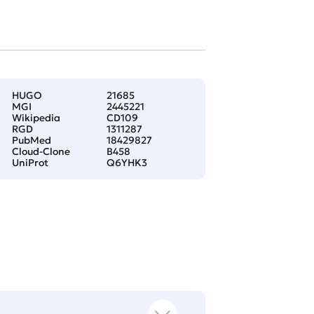
HUGO
21685
MGI
2445221
Wikipedia
CD109
RGD
1311287
PubMed
18429827
Cloud-Clone
B458
UniProt
Q6YHK3