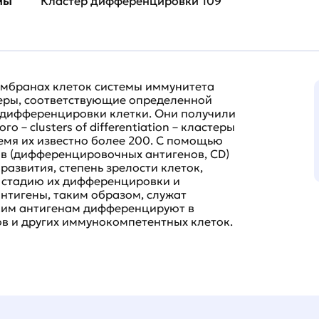
мы
Кластер дифференцировки 109
мбранах клеток системы иммунитета
еры, соответствующие определенной
 дифференцировки клетки. Они получили
 – clusters of differentiation – кластеры
емя их известно более 200. С помощью
в (дифференцировочных антигенов, CD)
азвития, степень зрелости клеток,
 стадию их дифференцировки и
тигены, таким образом, служат
ким антигенам дифференцируют в
в и других иммунокомпетентных клеток.