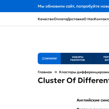
Мы обновили сайт, попробуйте нов
Качество
Оплата
Доставка
О Нас
Контакт
НАБОРЫ
ПЕР
КАТАЛОГ
РЕАГЕНТОВ
АН
Главная
Кластеры дифференцировки 
Cluster Of Differen
Английские си