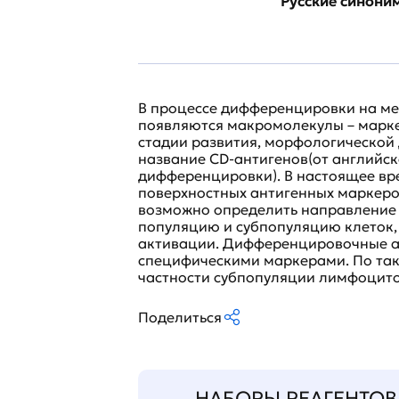
Русские синони
В процессе дифференцировки на ме
появляются макромолекулы – марк
стадии развития, морфологической
название CD-антигенов(от английского
дифференцировки). В настоящее вр
поверхностных антигенных маркеро
возможно определить направление р
популяцию и субпопуляцию клеток,
активации. Дифференцировочные ан
специфическими маркерами. По та
частности субпопуляции лимфоцито
Поделиться
НАБОРЫ РЕАГЕНТОВ