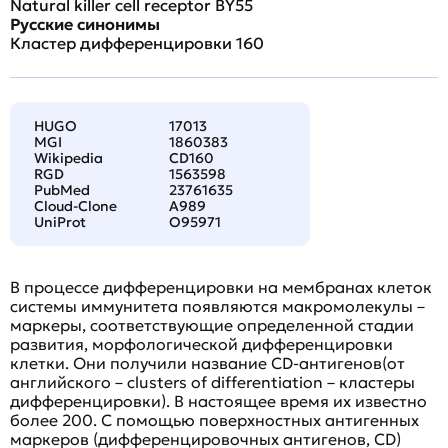
Natural killer cell receptor BY55
Русские синонимы
Кластер дифференцировки 160
HUGO
17013
MGI
1860383
Wikipedia
CD160
RGD
1563598
PubMed
23761635
Cloud-Clone
A989
UniProt
O95971
В процессе дифференцировки на мембранах клеток
системы иммунитета появляются макромолекулы –
маркеры, соответствующие определенной стадии
развития, морфологической дифференцировки
клетки. Они получили название CD-антигенов(от
английского – clusters of differentiation – кластеры
дифференцировки). В настоящее время их известно
более 200. С помощью поверхностных антигенных
маркеров (дифференцировочных антигенов, CD)