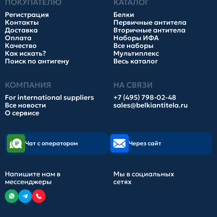
ПОКУПАТЕЛЮ
КАТАЛОГ
Регистрация
Белки
Контакты
Первичные антитела
Доставка
Вторичные антитела
Оплата
Наборы ИФА
Качество
Все наборы
Как искать?
Мультиплекс
Поиск по антигену
Весь каталог
КОМПАНИЯ
НА СВЯЗИ
For international suppliers
+7 (495) 798-02-48
Все новости
sales@belkiantitela.ru
О сервисе
Чат с оператором
Через сайт
Напишите нам в
Мы в социальных
мессенджеры
сетях