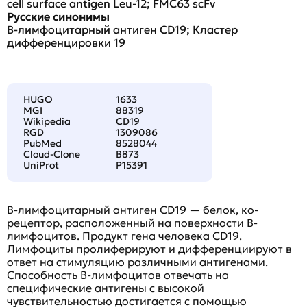
cell surface antigen Leu-12; FMC63 scFv
Русские синонимы
B-лимфоцитарный антиген CD19; Кластер
дифференцировки 19
HUGO
1633
MGI
88319
Wikipedia
CD19
RGD
1309086
PubMed
8528044
Cloud-Clone
B873
UniProt
P15391
B-лимфоцитарный антиген CD19 — белок, ко-
рецептор, расположенный на поверхности B-
лимфоцитов. Продукт гена человека CD19.
Лимфоциты пролиферируют и дифференциируют в
ответ на стимуляцию различными антигенами.
Способность B-лимфоцитов отвечать на
специфические антигены с высокой
чувствительностью достигается с помощью