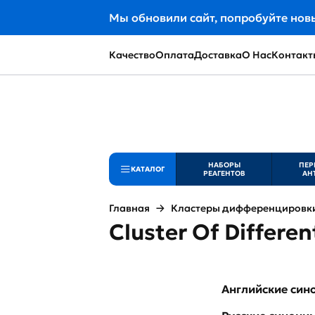
Мы обновили сайт, попробуйте нов
Качество
Оплата
Доставка
О Нас
Контакт
НАБОРЫ
ПЕР
КАТАЛОГ
РЕАГЕНТОВ
АН
Главная
Кластеры дифференцировки 
Cluster Of Differe
Английские си