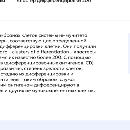
мы
Кластер дифференцировки 200
мбранах клеток системы иммунитета
еры, соответствующие определенной
 дифференцировки клетки. Они получили
 – clusters of differentiation – кластеры
емя их известно более 200. С помощью
в (дифференцировочных антигенов, CD)
азвития, степень зрелости клеток,
 стадию их дифференцировки и
тигены, таким образом, служат
ким антигенам дифференцируют в
в и других иммунокомпетентных клеток.