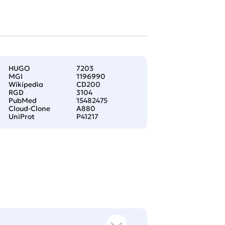
HUGO
7203
MGI
1196990
Wikipedia
CD200
RGD
3104
PubMed
15482475
Cloud-Clone
A880
UniProt
P41217