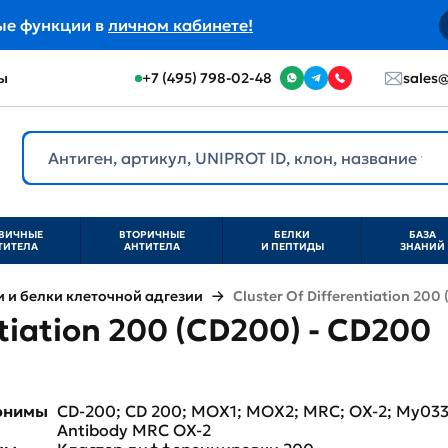
ые функции в
личном кабинете!
ы
+7 (495) 798-02-48
sales@
ВИЧНЫЕ
ВТОРИЧНЫЕ
БЕЛКИ
БАЗА
ТИТЕЛА
АНТИТЕЛА
И ПЕПТИДЫ
ЗНАНИЙ
и белки клеточной адгезии
Cluster Of Differentiation 200
ntiation 200 (CD200) - CD200
нонимы
CD-200; CD 200; MOX1; MOX2; MRC; OX-2; My033; 
Antibody MRC OX-2