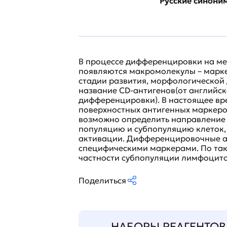
Русские синони
В процессе дифференцировки на ме
появляются макромолекулы – марк
стадии развития, морфологической
название CD-антигенов(от английского
дифференцировки). В настоящее вр
поверхностных антигенных маркеро
возможно определить направление р
популяцию и субпопуляцию клеток,
активации. Дифференцировочные ан
специфическими маркерами. По та
частности субпопуляции лимфоцито
Поделиться
НАБОРЫ РЕАГЕНТОВ