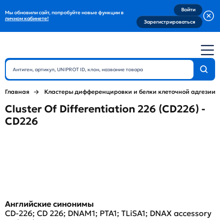
Войти
Мы обновили сайт, попробуйте новые функции в
личном кабинете!
Зарегистрироваться
Главная
Кластеры дифференцировки и белки клеточной адгезии
Cluster Of Differentiation 226 (CD226) -
CD226
Английские синонимы
CD-226; CD 226; DNAM1; PTA1; TLiSA1; DNAX accessory