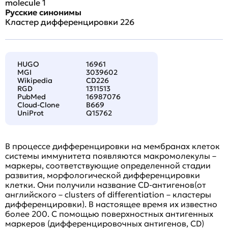
molecule 1
Русские синонимы
Кластер дифференцировки 226
HUGO
16961
MGI
3039602
Wikipedia
CD226
RGD
1311513
PubMed
16987076
Cloud-Clone
B669
UniProt
Q15762
В процессе дифференцировки на мембранах клеток
системы иммунитета появляются макромолекулы –
маркеры, соответствующие определенной стадии
развития, морфологической дифференцировки
клетки. Они получили название CD-антигенов(от
английского – clusters of differentiation – кластеры
дифференцировки). В настоящее время их известно
более 200. С помощью поверхностных антигенных
маркеров (дифференцировочных антигенов, CD)