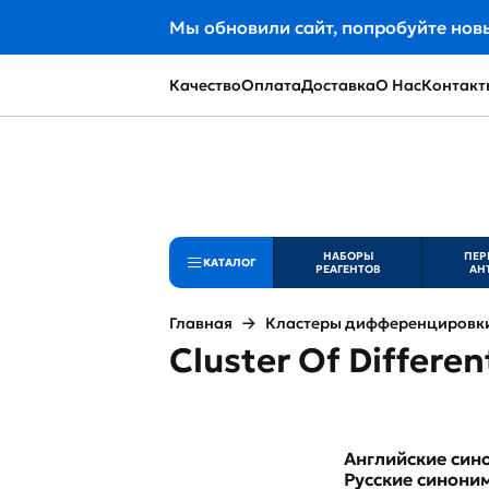
Мы обновили сайт, попробуйте нов
Качество
Оплата
Доставка
О Нас
Контакт
НАБОРЫ
ПЕР
КАТАЛОГ
РЕАГЕНТОВ
АН
Главная
Кластеры дифференцировки 
Cluster Of Differen
Английские си
Русские синони