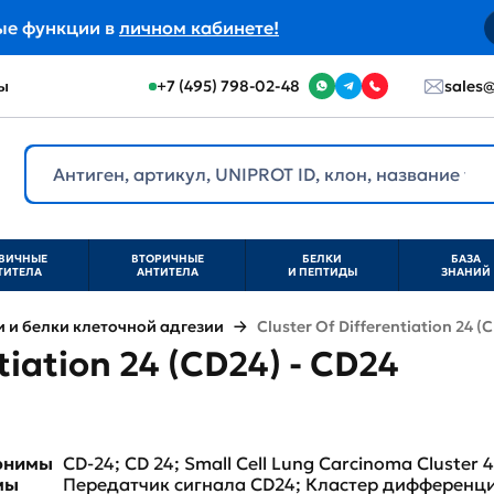
ые функции в
личном кабинете!
ы
+7 (495) 798-02-48
sales@
ВИЧНЫЕ
ВТОРИЧНЫЕ
БЕЛКИ
БАЗА
ТИТЕЛА
АНТИТЕЛА
И ПЕПТИДЫ
ЗНАНИЙ
и белки клеточной адгезии
Cluster Of Differentiation 24 (
tiation 24 (CD24) - CD24
нонимы
CD-24; CD 24; Small Cell Lung Carcinoma Cluster 
мы
Передатчик сигнала CD24; Кластер дифференц