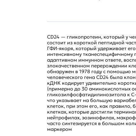
CD24 — гликопротеин, который у че
состоит из короткой пептидной час
ГФИ-якоря, который удерживает его
интенсивному тканеспецифичному г
адаптивном иммунном ответе, восп
злокачественном перерождении кле
обнаружен в 1978 году с помощью 
человеческого гена CD24 была клони
кДНК кодирует удивительно коротк
(примерно до 30 аминокислотных о
гликозилфосфатидилинозитола к C-
что указывает на большую вариабел
клеток, при этом его, как правило,
клетках, которые достигли термина
нейтрофилах, эозинофилах, макрофа
часто синтезируется в большом кол
маркером