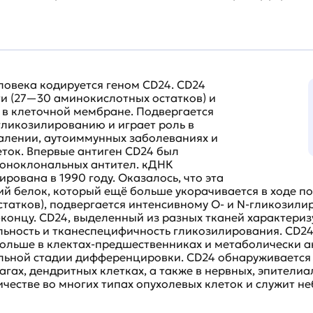
ловека кодируется геном CD24. CD24
ти (27—30 аминокислотных остатков) и
 в клеточной мембране. Подвергается
ликозилированию и играет роль в
алении, аутоиммунных заболеваниях и
ток. Впервые антиген CD24 был
моноклональных антител. кДНК
рована в 1990 году. Оказалось, что эта
ий белок, который ещё больше укорачивается в ходе 
статков), подвергается интенсивному O- и N-гликозил
концу. CD24, выделенный из разных тканей характериз
ьность и тканеспецифичность гликозилирования. CD24 
 больше в клектах-предшественниках и метаболически а
льной стадии дифференцировки. CD24 обнаруживается в 
гах, дендритных клетках, а также в нервных, эпители
ичестве во многих типах опухолевых клеток и служит 