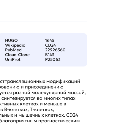
HUGO
1645
Wikipedia
CD24
PubMed
22926560
Cloud-Clone
B143
UniProt
P25063
посттрансляционных модификаций
ированию и присоединению
уется разной молекулярной массой,
синтезируется во многих типах
ктивных клетках и меньше в
В-клетках, Т-клетках,
альных и мышечных клетках. CD24
неблагоприятным прогностическим