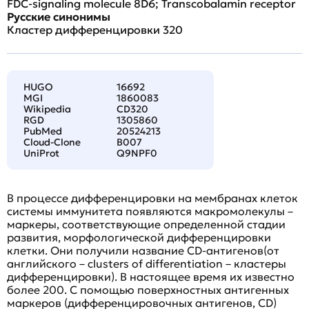
FDC-signaling molecule 8D6; Transcobalamin receptor
Русские синонимы
Кластер дифференцировки 320
HUGO
16692
MGI
1860083
Wikipedia
CD320
RGD
1305860
PubMed
20524213
Cloud-Clone
B007
UniProt
Q9NPF0
В процессе дифференцировки на мембранах клеток
системы иммунитета появляются макромолекулы –
маркеры, соответствующие определенной стадии
развития, морфологической дифференцировки
клетки. Они получили название CD-антигенов(от
английского – clusters of differentiation – кластеры
дифференцировки). В настоящее время их известно
более 200. С помощью поверхностных антигенных
маркеров (дифференцировочных антигенов, CD)