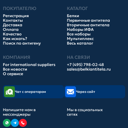
ПОКУПАТЕЛЮ
КАТАЛОГ
Регистрация
Белки
Контакты
Первичные антитела
Доставка
Вторичные антитела
Оплата
Наборы ИФА
Качество
Все наборы
Как искать?
Мультиплекс
Поиск по антигену
Весь каталог
КОМПАНИЯ
НА СВЯЗИ
For international suppliers
+7 (495) 798-02-48
Все новости
sales@belkiantitela.ru
О сервисе
Чат с оператором
Через сайт
Напишите нам в
Мы в социальных
мессенджеры
сетях