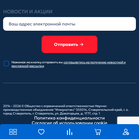
НОВОСТИ И АКЦИИ
Отправить
Нажимая на кнопку отправить
вы
соглашаетесь на получение
новостной и
рекламной рассылки
2014 – 2026 ©
Общество с ограниченной ответственностью Научно-
производственное объединение "Иммунотэкс"
355014, Ставропольский край, г. о.
город Ставрополь, г. Ставрополь, ул. Доваторцев, д. 177Г, стр. 1
Политика конфиденциальности
Согласие об использовании cookie
Карта сайта