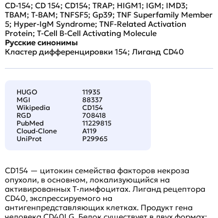
CD-154; CD 154; CD154; TRAP; HIGM1; IGM; IMD3;
TBAM; T-BAM; TNFSF5; Gp39; TNF Superfamily Member
5; Hyper-IgM Syndrome; TNF-Related Activation
Protein; T-Cell B-Cell Activating Molecule
Русские синонимы
Кластер дифференцировки 154; Лиганд CD40
HUGO
11935
MGI
88337
Wikipedia
CD154
RGD
708418
PubMed
11229815
Cloud-Clone
A119
UniProt
P29965
CD154 — цитокин семейства факторов некроза
опухоли, в основном, локализующийся на
активированных T-лимфоцитах. Лиганд рецептора
CD40, экспрессируемого на
антигенпредставляющих клетках. Продукт гена
человека CD40LG. Белок существует в двух формах: