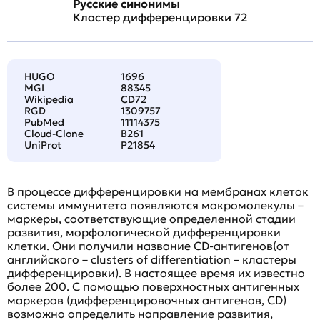
Русские синонимы
Кластер дифференцировки 72
HUGO
1696
MGI
88345
Wikipedia
CD72
RGD
1309757
PubMed
11114375
Cloud-Clone
B261
UniProt
P21854
В процессе дифференцировки на мембранах клеток
системы иммунитета появляются макромолекулы –
маркеры, соответствующие определенной стадии
развития, морфологической дифференцировки
клетки. Они получили название CD-антигенов(от
английского – clusters of differentiation – кластеры
дифференцировки). В настоящее время их известно
более 200. С помощью поверхностных антигенных
маркеров (дифференцировочных антигенов, CD)
возможно определить направление развития,