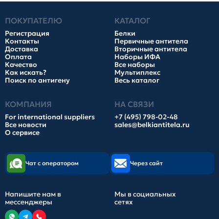
ПОКУПАТЕЛЮ
КАТАЛОГ
Регистрация
Белки
Контакты
Первичные антитела
Доставка
Вторичные антитела
Оплата
Наборы ИФА
Качество
Все наборы
Как искать?
Мультиплекс
Поиск по антигену
Весь каталог
КОМПАНИЯ
НА СВЯЗИ
For international suppliers
+7 (495) 798-02-48
Все новости
sales@belkiantitela.ru
О сервисе
Чат с оператором
Через сайт
Напишите нам в
Мы в социальных
мессенджеры
сетях