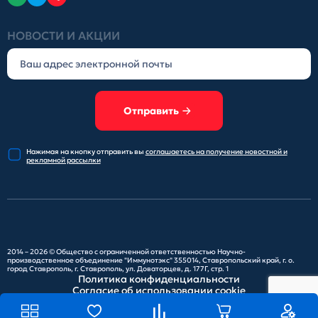
НОВОСТИ И АКЦИИ
Отправить
Нажимая на кнопку отправить
вы
соглашаетесь на получение
новостной и
рекламной рассылки
2014 – 2026 ©
Общество с ограниченной ответственностью Научно-
производственное объединение "Иммунотэкс"
355014, Ставропольский край, г. о.
город Ставрополь, г. Ставрополь, ул. Доваторцев, д. 177Г, стр. 1
Политика конфиденциальности
Согласие об использовании cookie
Карта сайта