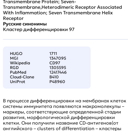
Transmembrane Protein; Seven-
Transmembrane,Heterodimeric Receptor Associated
With Inflammation; Seven Transmembrane Helix
Receptor
Русские синонимы
Кластер дифференцировки 97
HUGO
1711
MGI
1347095
Wikipedia
CD97
RGD
1305595
PubMed
12417446
Cloud-Clone
B410
UniProt
P48960
В процессе дифференцировки на мембранах клеток
системы иммунитета появляются макромолекулы –
маркеры, соответствующие определенной стадии
развития, морфологической дифференцировки
клетки. Они получили название CD-антигенов(от
английского – clusters of differentiation – кластеры