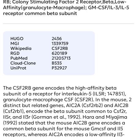
RB; Colony Stimulating Factor 2 Receptor,Beta,Low-
Affinity(granulocyte-Macrophage); GM-CSF/IL-3/IL-5
receptor common beta subunit
HUGO
2436
MGI
1339759
Wikipedia
CSF2RB
RGD
620189
PubMed
21205713
Cloud-Clone
B535
UniProt
P32927
The CSF2RB gene encodes the high-affinity beta
subunit of a receptor for interleukin-5 (IL5R; 147851),
granulocyte-macrophage CSF (CSF2R). In the mouse, 2
distinct but related genes, AIC2A (Csf2rb2) and AIC2B
(Csf2rb1), encode the beta subunit common to Csf2r,
Il5r, and Il3r (Gorman et al., 1992). Hara and Miyajima
(1992) stated that the mouse AIC2B gene encodes a
common beta subunit for the mouse Gmcsf and Il5
receptors, whereas AIC2A encodes a low-affinity Il3-