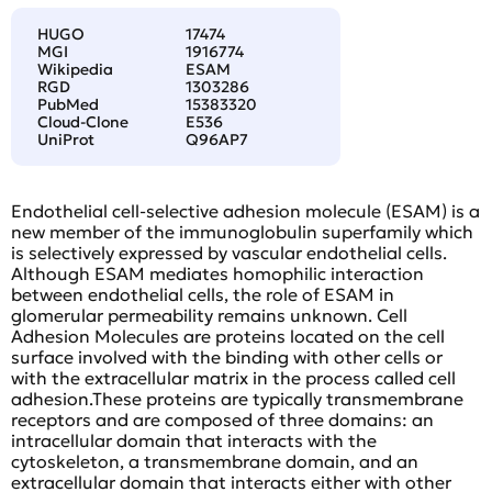
HUGO
17474
MGI
1916774
Wikipedia
ESAM
RGD
1303286
PubMed
15383320
Cloud-Clone
E536
UniProt
Q96AP7
Endothelial cell-selective adhesion molecule (ESAM) is a
new member of the immunoglobulin superfamily which
is selectively expressed by vascular endothelial cells.
Although ESAM mediates homophilic interaction
between endothelial cells, the role of ESAM in
glomerular permeability remains unknown. Cell
Adhesion Molecules are proteins located on the cell
surface involved with the binding with other cells or
with the extracellular matrix in the process called cell
adhesion.These proteins are typically transmembrane
receptors and are composed of three domains: an
intracellular domain that interacts with the
cytoskeleton, a transmembrane domain, and an
extracellular domain that interacts either with other