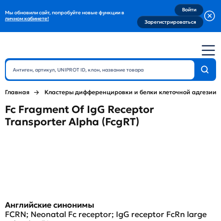
Войти
Мы обновили сайт, попробуйте новые функции в
личном кабинете!
Зарегистрироваться
Главная
Кластеры дифференцировки и белки клеточной адгезии
Fc Fragment Of IgG Receptor
Transporter Alpha (FcgRT)
Английские синонимы
FCRN; Neonatal Fc receptor; IgG receptor FcRn large