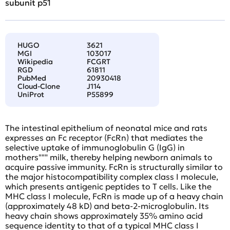
subunit p51
HUGO
3621
MGI
103017
Wikipedia
FCGRT
RGD
61811
PubMed
20930418
Cloud-Clone
J114
UniProt
P55899
The intestinal epithelium of neonatal mice and rats
expresses an Fc receptor (FcRn) that mediates the
selective uptake of immunoglobulin G (IgG) in
mothers""" milk, thereby helping newborn animals to
acquire passive immunity. FcRn is structurally similar to
the major histocompatibility complex class I molecule,
which presents antigenic peptides to T cells. Like the
MHC class I molecule, FcRn is made up of a heavy chain
(approximately 48 kD) and beta-2-microglobulin. Its
heavy chain shows approximately 35% amino acid
sequence identity to that of a typical MHC class I