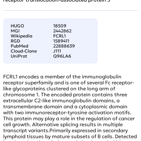
HUGO
18509
MGI
2442862
Wikipedia
FCRL1
RGD
1589411
PubMed
22888639
Cloud-Clone
J111
UniProt
Q96LA6
FCRL1 encodes a member of the immunoglobulin
receptor superfamily and is one of several Fc receptor-
like glycoproteins clustered on the long arm of
chromosome 1. The encoded protein contains three
extracellular C2-like immunoglobulin domains, a
transmembrane domain and a cytoplasmic domain
with two immunoreceptor-tyrosine activation motifs.
This protein may play a role in the regulation of cancer
cell growth. Alternative splicing results in multiple
transcript variants.Primarily expressed in secondary
lymphoid tissues by mature subsets of B cells. Detected