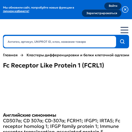
Войти
Мы обновили сайт, попробуйте новые функции в
личном кабинете!
Зарегистрироваться
Главная
Кластеры дифференцировки и белки клеточной адгезии
Fc Receptor Like Protein 1 (FCRL1)
Английские синонимы
CD307a; CD 307a; CD-307a; FCRH1; IFGP1; IRTA5; Fc
receptor homolog 1; IFGP family protein 1; Immune
receptor translocation-associated protein 5