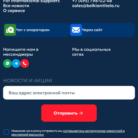
For international suppliers
+7 (495) 798-02-48
Все новости
sales@belkiantitela.ru
О сервисе
Чат с оператором
Через сайт
Напишите нам в
Мы в социальных
мессенджеры
сетях
НОВОСТИ И АКЦИИ
Отправить
Нажимая на кнопку отправить
вы
соглашаетесь на получение
новостной и
рекламной рассылки