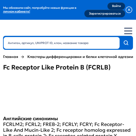
Войти
Мы обновили сайт, попробуйте новые функции в
личном кабинете!
Зарегистрироваться
Главная
Кластеры дифференцировки и белки клеточной адгезии
Fc Receptor Like Protein B (FCRLB)
Английские синонимы
FCRLM2; FCRL2; FREB-2; FCRLY; FCRY; Fc Receptor-
Like And Mucin-Like 2; Fc receptor homolog expressed
in B-cells protein 2; Fc receptor-related protein Y