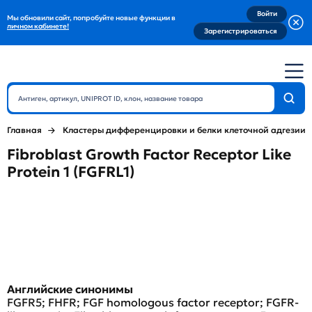
Войти
Мы обновили сайт, попробуйте новые функции в
личном кабинете!
Зарегистрироваться
Главная
Кластеры дифференцировки и белки клеточной адгезии
Fibroblast Growth Factor Receptor Like
Protein 1 (FGFRL1)
Английские синонимы
FGFR5; FHFR; FGF homologous factor receptor; FGFR-