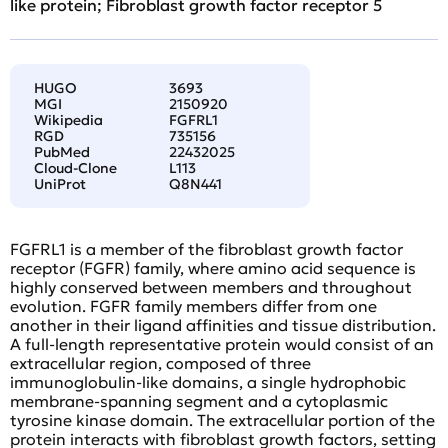
like protein; Fibroblast growth factor receptor 5
HUGO
3693
MGI
2150920
Wikipedia
FGFRL1
RGD
735156
PubMed
22432025
Cloud-Clone
L113
UniProt
Q8N441
FGFRL1 is a member of the fibroblast growth factor
receptor (FGFR) family, where amino acid sequence is
highly conserved between members and throughout
evolution. FGFR family members differ from one
another in their ligand affinities and tissue distribution.
A full-length representative protein would consist of an
extracellular region, composed of three
immunoglobulin-like domains, a single hydrophobic
membrane-spanning segment and a cytoplasmic
tyrosine kinase domain. The extracellular portion of the
protein interacts with fibroblast growth factors, setting