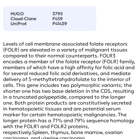
HUGO
3795
Cloud-Clone
F459
UniProt
P41439
Levels of cell membrane-associated folate receptors
(FOLR) are elevated in a variety of malignant tissues
compared to their normal counterparts. FOLR3
encodes a member of the folate receptor (FOLR) family,
members of which have a high affinity for folic acid and
for several reduced folic acid derivatives, and mediate
delivery of 5-methyltetrahydrofolate to the interior of
cells. This gene includes two polymorphic variants; the
shorter one has two base deletion in the CDS, resulting
in a truncated polypeptide, compared to the longer
one. Both protein products are constitutively secreted
in hematopoietic tissues and are potential serum
marker for certain hematopoietic malignancies. The
longer protein has a 71% and 79% sequence homology
with the FOLR1 and FOLR2 proteins,
respectively.Spleen, thymus, bone marrow, ovarian
carcinoma, and uterine carcinoma.