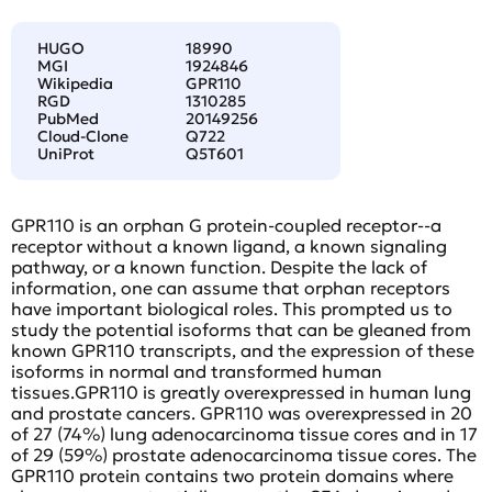
HUGO
18990
MGI
1924846
Wikipedia
GPR110
RGD
1310285
PubMed
20149256
Cloud-Clone
Q722
UniProt
Q5T601
GPR110 is an orphan G protein-coupled receptor--a
receptor without a known ligand, a known signaling
pathway, or a known function. Despite the lack of
information, one can assume that orphan receptors
have important biological roles. This prompted us to
study the potential isoforms that can be gleaned from
known GPR110 transcripts, and the expression of these
isoforms in normal and transformed human
tissues.GPR110 is greatly overexpressed in human lung
and prostate cancers. GPR110 was overexpressed in 20
of 27 (74%) lung adenocarcinoma tissue cores and in 17
of 29 (59%) prostate adenocarcinoma tissue cores. The
GPR110 protein contains two protein domains where